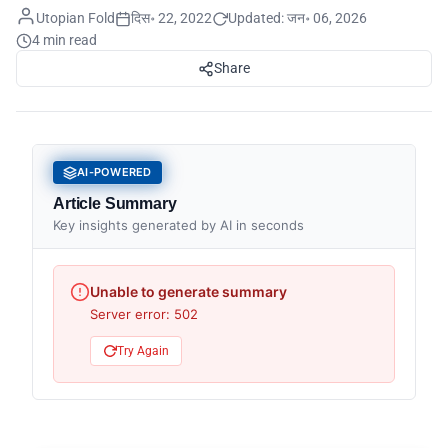
Utopian Fold
दिस॰ 22, 2022
Updated:
जन॰ 06, 2026
4 min read
Share
AI-POWERED
Article Summary
Key insights generated by AI in seconds
Unable to generate summary
Server error: 502
Try Again