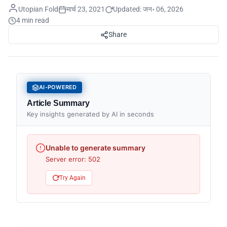
Utopian Fold
मार्च 23, 2021
Updated:
जन॰ 06, 2026
4 min read
Share
AI-POWERED
Article Summary
Key insights generated by AI in seconds
Unable to generate summary
Server error: 502
Try Again