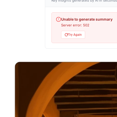
Key insights generated by AI in seconds
Unable to generate summary
Server error: 502
Try Again